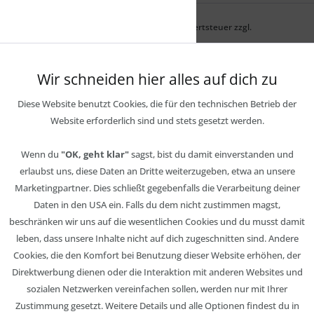
* Alle Preise inkl. gesetzl. Mehrwertsteuer zzgl.
Wir schneiden hier alles auf dich zu
Diese Website benutzt Cookies, die für den technischen Betrieb der
Website erforderlich sind und stets gesetzt werden.
Wenn du
"OK, geht klar"
sagst, bist du damit einverstanden und
erlaubst uns, diese Daten an Dritte weiterzugeben, etwa an unsere
Marketingpartner. Dies schließt gegebenfalls die Verarbeitung deiner
Daten in den USA ein. Falls du dem nicht zustimmen magst,
beschränken wir uns auf die wesentlichen Cookies und du musst damit
leben, dass unsere Inhalte nicht auf dich zugeschnitten sind. Andere
Cookies, die den Komfort bei Benutzung dieser Website erhöhen, der
Direktwerbung dienen oder die Interaktion mit anderen Websites und
sozialen Netzwerken vereinfachen sollen, werden nur mit Ihrer
Zustimmung gesetzt. Weitere Details und alle Optionen findest du in