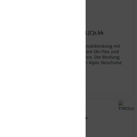
TYROLIA AMBITION 12 MN W/O BR.[C]s.bk
Die Ambition 12 MN ist eine Top-Tourenskibindung mit
innovativer Aufstiegstechnik, natürlichem Ski-Flex und
bewährter TYROLIA Abfahrtsperformance. Die Bindung
verfügt über die AT Backe, die leicht an Alpin Skischuhe
(ISO 5355 TYP A),...
400,00 € *
Merken