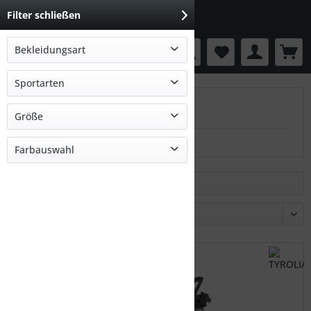
Filter schließen
Bekleidungsart
Menü
Ausrüstung
Sportarten
TYROLIA
Tourenski
Größe
-
Farbauswahl
mehrfarbig
Filtern
schwarz