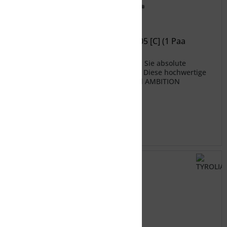
TYROLIA Brake AMBITION black 105 [C] (1 Paa
Mit der Head Brake AMBITION erleben Sie absolute
Sicherheit und Kontrolle auf der Piste! Diese hochwertige
Skibremse wurde speziell für die Head AMBITION
Skibindungen entwickelt
35,00 € *
Merken