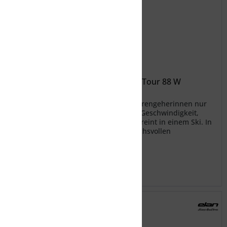
ELAN Damen Freeride Ski Ripstick Tour 88 W
Auf den Ripstick Tour 88 W haben Tourengeherinnen nur
gewartet. Geringes Gewicht, Auftrieb, Geschwindigkeit,
Stabilität und Vielseitigkeit - all das vereint in einem Ski. In
Zusammenarbeit mit unseren anspruchsvollen
Freerideprofis und...
195,00 € *
649,99 € *
Merken