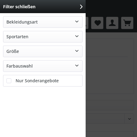
Filter schließen
Bekleidungsart
Menü
Ausrüstung
Sportarten
ELAN
Ski Alpin
Größe
Tourenski
148
Farbauswahl
80
bunt
Nur Sonderangebote
172
mehrfarbig
Filtern