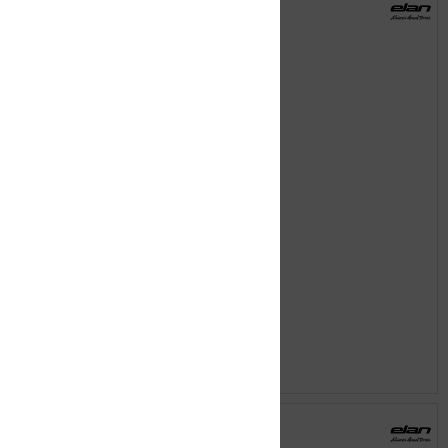
ELAN Maxx QS U-Flex
129,99 € *
149,99 € *
Merken