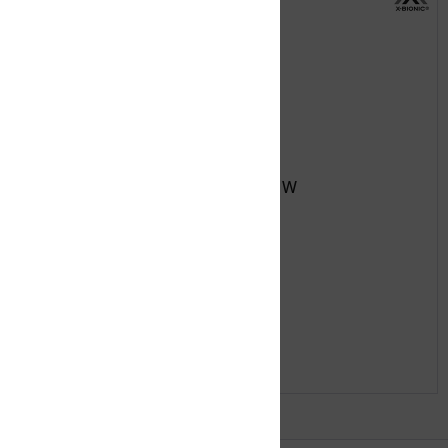
X-BIONIC INVENT PANTS MEDIUM W
29,99 € *
64,99 € *
Merken