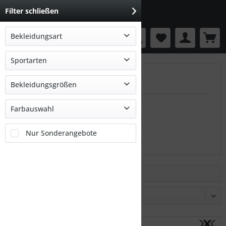
Filter schließen
Bekleidungsart
Menü
Bekleidung
Sportarten
X-BIONIC
Ski Alpin
Bekleidungsgrößen
46
Farbauswahl
44.2
Nur Sonderangebote
Filtern