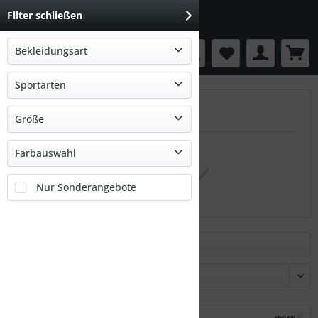
Filter schließen
Bekleidungsart
Menü
Ausrüstung
Sportarten
EDELRID
Tourenski
Größe
-
Farbauswahl
grau
Nur Sonderangebote
mehrfarbig
weiß
Filtern