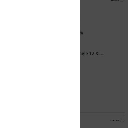
EDELRID Tourenbindung Diamir Eagle 12 XL...
107,99 € *
359,95 € *
Merken