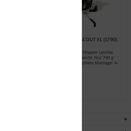
EDELRID Tourenbindung DIAMIR SCOUT XL (ST90)
Hochwertige Tourenbindung inklusive Stopper Leichte
Handhabung, hohe Zuverlässigkeit Gewicht: Nur 790 g
EDELRID Technische Daten: Bindungssystem Montage: 4-
Loch
98,99 € *
329,95 € *
Merken
Service Hotline