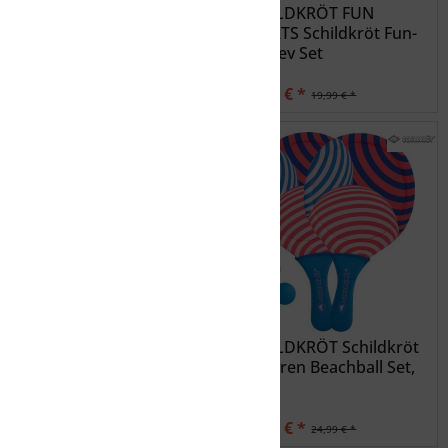
PRO TOUCH PROTOUCH
SCHILDKRÖT FUN
Football Touchdown
SPORTS Schildkröt Fun-
Hockey Set
ab 11,20 € *
15,99 € *
14,00 € *
19,99 € *
SCHILDKRÖT Schildkröt
SCHILDKRÖT Schildkröt
Neopren Peteca,...
Neopren Beachball Set,
2...
11,99 € *
19,99 € *
14,99 € *
24,99 € *