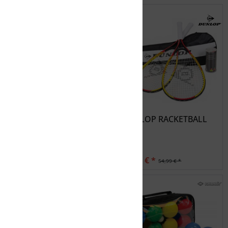
SCHILDKRÖT Ball
DUNLOP RACKETBALL
Schildkröt Neopren
SET
American...
14,39 € *
44,99 € *
17,99 € *
54,99 € *