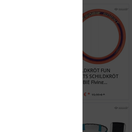
rot
schwarz
SCHILDKRÖT FUN
SCHILDKRÖT FUN
SPORTS SCHILDKRÖT
SPORTS SCHILDKRÖT
Boccia...
AEROBIE Flying...
23,99 € *
12,79 € *
29,99 € *
15,99 € *