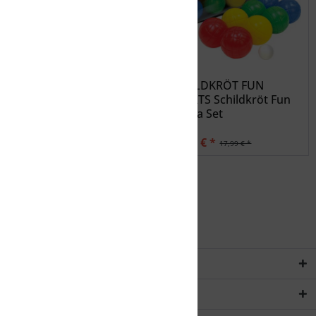
NIKE Ball 9005/8 Nike
SCHILDKRÖT FUN
Playground FB Official
SPORTS Schildkröt Fun
Boccia Set
23,99 € *
14,39 € *
29,99 € *
17,99 € *
Service Hotline
Rechtliches