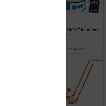
SCHILDKRÖT FUN
SCHILDKRÖT Roundnet
SPORTS Schildkröt
Set SK
Rocket Whistler
19,99 € *
39,99 € *
24,99 € *
49,99 € *