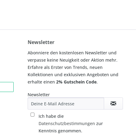
90
96
L
L/XL
M
S
Newsletter
S-M
Abonniere den kostenlosen Newsletter und
S/M
verpasse keine Neuigkeit oder Aktion mehr.
XL
Erfahre als Erster von Trends, neuen
XS
Kollektionen und exklusiven Angeboten und
XXL
erhalte einen
2% Gutschein Code
.
XXS
Newsletter
105
127
128
Ich habe die
140
Datenschutzbestimmungen
zur
149
Kenntnis genommen.
156