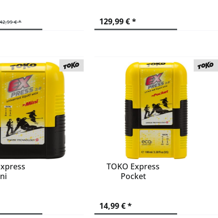
155
157
129,99 € *
42,99 € *
158
160
162
167
169
170
171
173
175
176
179
xpress
TOKO Express
180
ni
Pocket
184
191
14,99 € *
194