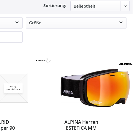
Sortierung:
Größe
-
*
1
100
104
108
120
130
142
148
150
153
LRID
ALPINA Herren
pper 90
ESTETICA MM
154