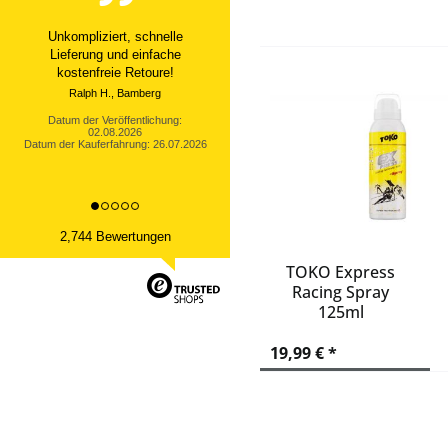
wei
MARKER
weiß
McKINLEY
Ware sehr gut, schneller
white matt
Versand, bei mir hat alles
MSR
geklappt
NORDICA
Datum der Veröffentlichung:
OAKLEY
02.08.2026
Datum der Kauferfahrung: 25.07.2026
ODLO
ONE WAY
PRODECON
RESS
2,744 Bewertungen
REUSCH
ROSSIGNOL
TOKO Express
Racing Spray
RUBENA
125ml
SALOMON
SCOTT
19,99 € *
SHERWOOD
SIDAS
SMARTBOB