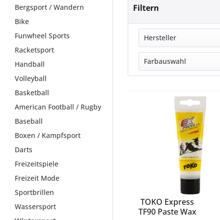
Bergsport / Wandern
Filtern
Bike
Funwheel Sports
Hersteller
Racketsport
ALPENGAUDI
Farbauswahl
Handball
ALPINA
Volleyball
-
ATLAS
Basketball
44.2
ATOMIC
American Football / Rugby
black matt
BACKTEE
Baseball
blau
BARTH
braun
Boxen / Kampfsport
BASE
bunt
Darts
BLIZ
gelb
BLIZZARD
Freizeitspiele
gold
BLUE SPORTS
Freizeit Mode
gr
CONTOUR KOCH A
Sportbrillen
graphite
DIAMIR
TOKO Express
Wassersport
TF90 Paste Wax
grau
DYNAFIT