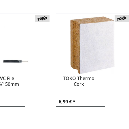
195
198
2
200
210
22
275
300
305
51
52
C File
TOKO Thermo
S/150mm
Cork
54
55
70
6,99 € *
75
80
85