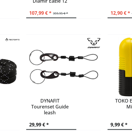
Diamir Eagle 12
XL...
107,99 € *
12,90 € *
359,95 € *
DYNAFIT
TOKO E
Tourenset Guide
Mi
leash
29,99 € *
9,99 € *