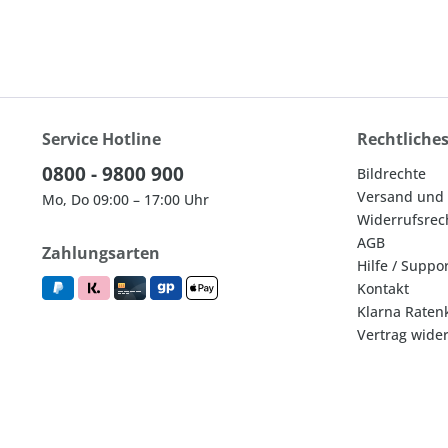
SOGGLE
SPARTAN
SPOLNOTA
SWIX
TECNICA
TECNOPRO
Service Hotline
Rechtliche
TOBBY
0800 - 9800 900
Bildrechte
TOKO
Versand und
Mo, Do 09:00 – 17:00 Uhr
TUBBS
Widerrufsrec
TYROLIA
AGB
Zahlungsarten
UVEX
Hilfe / Suppo
VAUDE
Kontakt
Klarna Raten
VÖLKL
Vertrag wide