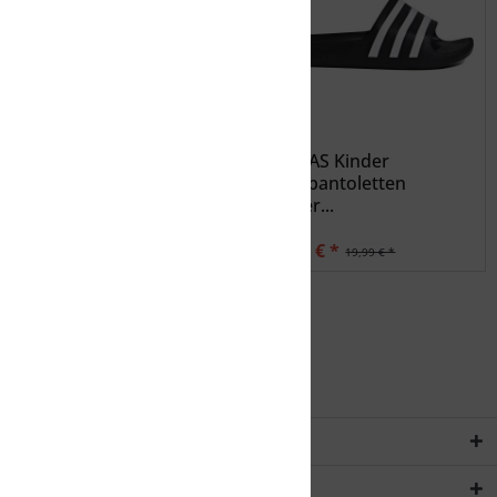
ADIDAS Badeslipper
ADIDAS Kinder
Badesandalen Adilette
Badepantoletten
Aqua
Kinder...
18,39 € *
15,99 € *
22,99 € *
19,99 € *
Service Hotline
Rechtliches