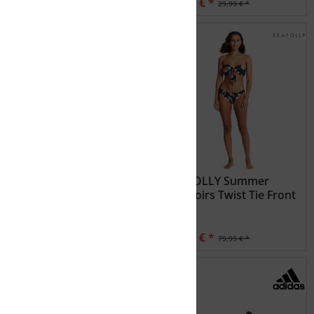
12,50 € *
15,00 € *
XXL
24,99 € *
29,99 € *
SUNMARIN
SUNSEEKER AUSTRALIA
TECNOPRO
THIES
TOMMY HILFIGER
WAVEBREAKER
ZETEX
QUIKSILVER Herren
SEAFOLLY Summer
Badesandalen CURNT M
Memoirs Twist Tie Front
SNDL
B
23,00 € *
24,00 € *
45,99 € *
79,99 € *