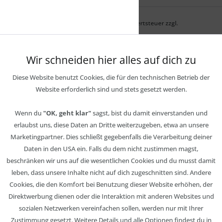
* Alle Preise inkl. gesetzl. Mehrwertsteuer zzgl.
Wir schneiden hier alles auf dich zu
Diese Website benutzt Cookies, die für den technischen Betrieb der
Website erforderlich sind und stets gesetzt werden.
Wenn du
"OK, geht klar"
sagst, bist du damit einverstanden und
erlaubst uns, diese Daten an Dritte weiterzugeben, etwa an unsere
Marketingpartner. Dies schließt gegebenfalls die Verarbeitung deiner
Daten in den USA ein. Falls du dem nicht zustimmen magst,
beschränken wir uns auf die wesentlichen Cookies und du musst damit
leben, dass unsere Inhalte nicht auf dich zugeschnitten sind. Andere
Cookies, die den Komfort bei Benutzung dieser Website erhöhen, der
Direktwerbung dienen oder die Interaktion mit anderen Websites und
sozialen Netzwerken vereinfachen sollen, werden nur mit Ihrer
Zustimmung gesetzt. Weitere Details und alle Optionen findest du in