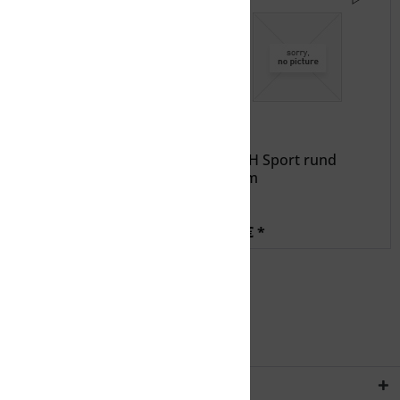
BARTH Exquisit rund
BARTH Sport rund
120cm
120cm
3,99 € *
3,99 € *
Service Hotline