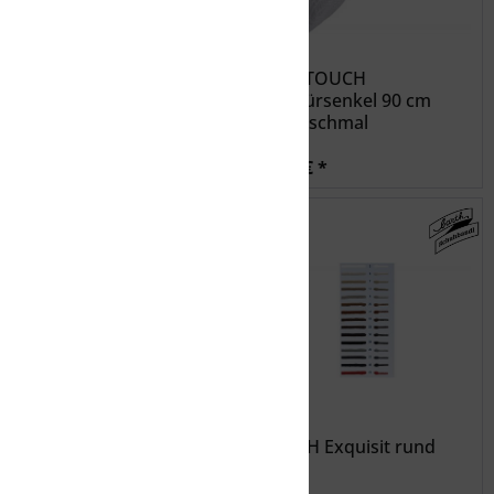
THERM-IC
PRO TOUCH
THERMICREFRESHER
Schnürsenkel 90 cm
WITH USB (EU)
flach schmal
79,99 € *
1,49 € *
BARTH Exquisit rund
BARTH Exquisit rund
75cm
90cm