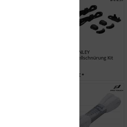
TOKO Leatherbalm 50g
McKINLEY
Schnellschnürung Kit
11,99 € *
4,99 € *