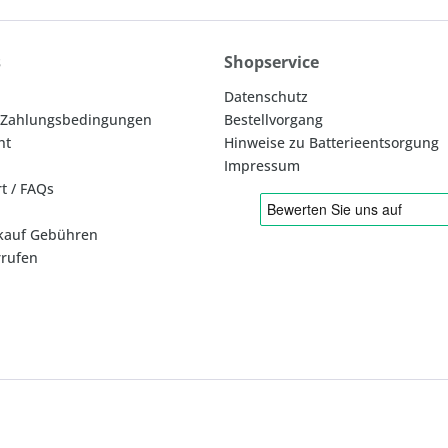
s
Shopservice
Datenschutz
 Zahlungsbedingungen
Bestellvorgang
ht
Hinweise zu Batterieentsorgung
Impressum
rt / FAQs
kauf Gebühren
rrufen
* Alle Preise inkl. gesetzl. Mehrwertsteuer zzgl.