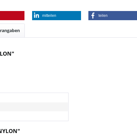
mitteilen
teilen
erangaben
YLON"
 NYLON"