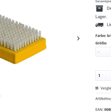
Gesamtprei
De
Lager.
Li
Farbe: b
Größe:
Vergl
Artikel
EAN:
008