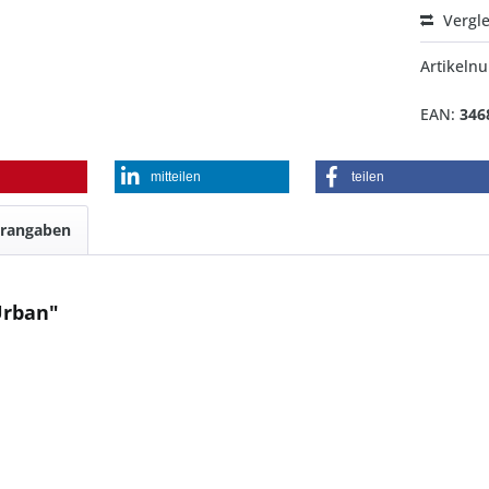
Vergl
Artikel
EAN:
346
mitteilen
teilen
erangaben
Urban"