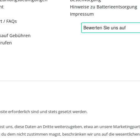
ht
Hinweise zu Batterieentsorgung
Impressum
rt / FAQs
kauf Gebühren
rrufen
* Alle Preise inkl. gesetzl. Mehrwertsteuer zzgl.
ite erforderlich sind und stets gesetzt werden.
bst uns, diese Daten an Dritte weiterzugeben, etwa an unsere Marketingpart
lls du dem nicht zustimmen magst, beschränken wir uns auf die wesentliche