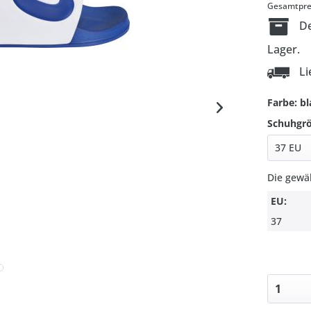
Gesamtprei
De
Lager.
Li
Farbe: b
Schuhgr
Die gewä
EU:
37