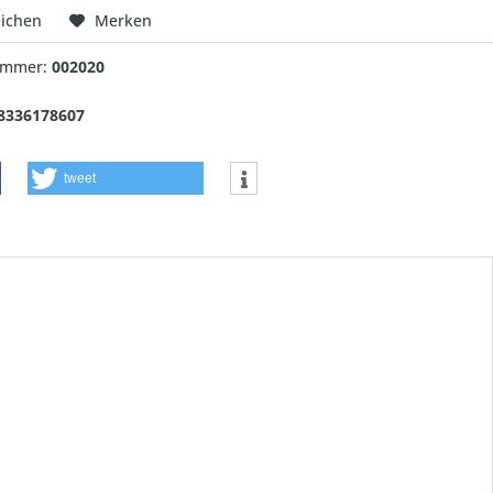
eichen
Merken
nummer:
002020
8336178607
tweet