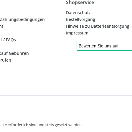
s
Shopservice
Datenschutz
 Zahlungsbedingungen
Bestellvorgang
ht
Hinweise zu Batterieentsorgung
Impressum
rt / FAQs
kauf Gebühren
rrufen
* Alle Preise inkl. gesetzl. Mehrwertsteuer zzgl.
ite erforderlich sind und stets gesetzt werden.