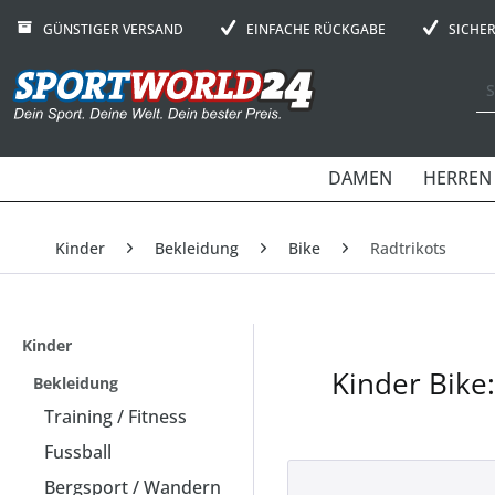
GÜNSTIGER VERSAND
EINFACHE RÜCKGABE
SICHE
DAMEN
HERREN
Kinder
Bekleidung
Bike
Radtrikots
Kinder
Kinder Bike:
Bekleidung
Training / Fitness
Fussball
Bergsport / Wandern