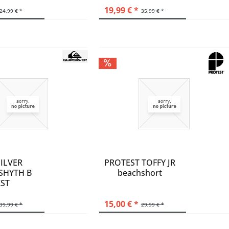
19,99 € *
24,99 € *
35,99 € *
ILVER
PROTEST TOFFY JR
SHYTH B
beachshort
ST
15,00 € *
39,99 € *
29,99 € *