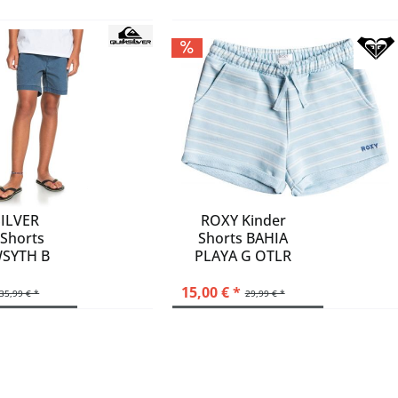
ILVER
ROXY Kinder
 Shorts
Shorts BAHIA
SYTH B
PLAYA G OTLR
ST
15,00 € *
35,99 € *
29,99 € *