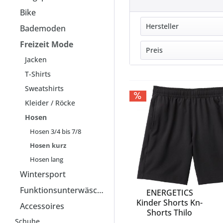
Bike
Hersteller
Bademoden
Freizeit Mode
ADIDAS
Preis
Jacken
CHAMPION
T-Shirts
ENERGETICS
von
8,99 
fire&ice
Sweatshirts
FIREFLY
Kleider / Röcke
JAKO
Hosen
Nike
Hosen 3/4 bis 7/8
PROTEST
Hosen kurz
PUMA
Hosen lang
QUIKSILVER
Wintersport
ROXY
Funktionsunterwäsche
ENERGETICS
Kinder Shorts Kn-
Accessoires
Shorts Thilo
Schuhe