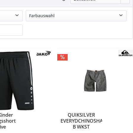
Farbauswahl
blau
grau
grün
lila
mehrfarbig
pink
schwarz
silber
viofus/white
Kinder
QUIKSILVER
gsshort
EVERYDCHINOSHAY
ive
B WKST