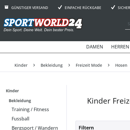
GÜNSTIGER VERSAND
EINFACHE RÜCKGABE
SICHE
DAMEN
HERREN
Kinder
Bekleidung
Freizeit Mode
Hosen
Kinder
Kinder Frei
Bekleidung
Training / Fitness
Fussball
Filtern
Bergsport / Wandern