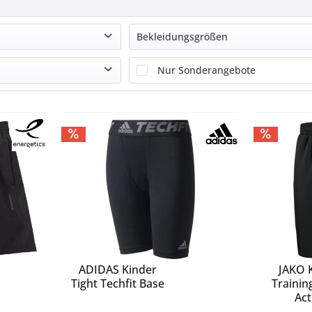
Bekleidungsgrößen
48
Nur Sonderangebote
50
54
€
bis
119,00 €
56
104
116
128
140
152
164
170
176
ADIDAS Kinder
JAKO 
Tight Techfit Base
Trainin
Act