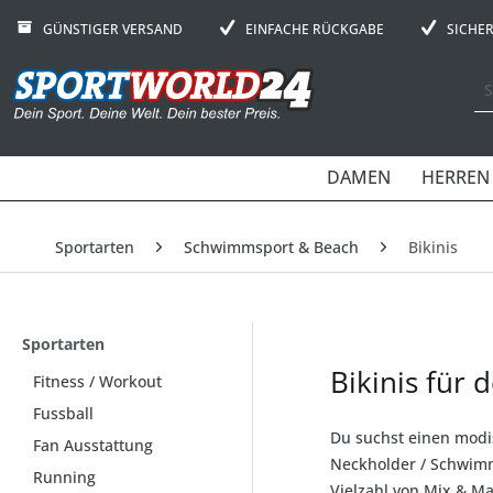
GÜNSTIGER VERSAND
EINFACHE RÜCKGABE
SICHE
DAMEN
HERREN
Sportarten
Schwimmsport & Beach
Bikinis
Sportarten
Bikinis für
Fitness / Workout
Fussball
Du suchst einen mod
Fan Ausstattung
Neckholder / Schwim
Running
Vielzahl von Mix & Ma