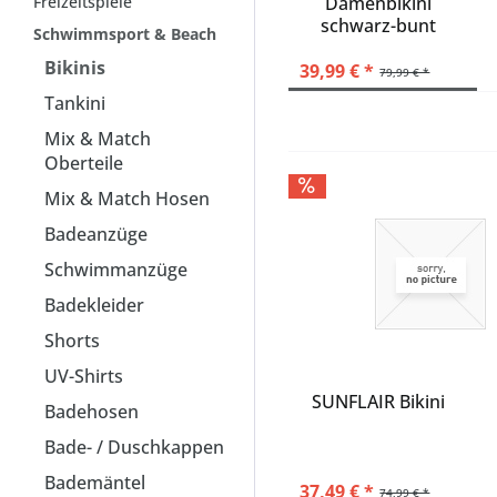
Freizeitspiele
Damenbikini
OPERA
schwarz-bunt
PIECES
Schwimmsport & Beach
Federdruck
PROTEST
Bikinis
39,99 € *
79,99 € *
ROXY
Tankini
SUNFLAIR
Mix & Match
SUNMARIN
Oberteile
TOMMY HILFIGER
Mix & Match Hosen
Badeanzüge
Schwimmanzüge
Badekleider
Shorts
UV-Shirts
SUNFLAIR Bikini
Badehosen
Bade- / Duschkappen
Bademäntel
37,49 € *
74,99 € *