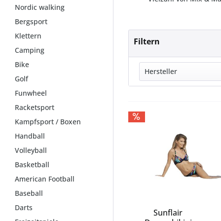
Nordic walking
Bergsport
Klettern
Filtern
Camping
Bike
Hersteller
Golf
Funwheel
ADIDAS
ARENA
Racketsport
fire&ice
Kampfsport / Boxen
FIREFLY
Handball
GISELA
Volleyball
JETTE JOOP
Basketball
KOMPERDELL
American Football
LASCANA
Baseball
NIKE SWIM
Darts
OLYMPIA
Sunflair