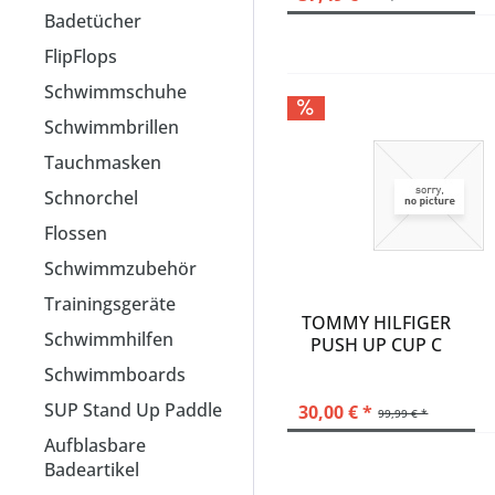
Badetücher
FlipFlops
Schwimmschuhe
Schwimmbrillen
Tauchmasken
Schnorchel
Flossen
Schwimmzubehör
Trainingsgeräte
TOMMY HILFIGER
Schwimmhilfen
PUSH UP CUP C
Schwimmboards
SUP Stand Up Paddle
30,00 € *
99,99 € *
Aufblasbare
Badeartikel