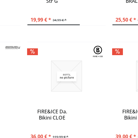
Str G
BRAL
rot
schwarz
selure/vioton
19,99 € *
25,50 € *
34,99 € *
FIRE&ICE Da.
FIRE&I
Bikini CLOE
Bikin
36,00 € *
39,00 € *
119,99 € *