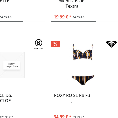
ETTE
Bikini D-Bikini
Textra
19,99 € *
84,99 € *
34,99 € *
CE Da.
ROXY RO SE RB FB
i CLOE
J
34,99 € *
129,99 € *
69,99 € *