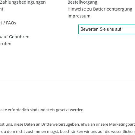
 Zahlungsbedingungen
Bestellvorgang
ht
Hinweise zu Batterieentsorgung
Impressum
rt / FAQs
kauf Gebühren
rrufen
* Alle Preise inkl. gesetzl. Mehrwertsteuer zzgl.
ite erforderlich sind und stets gesetzt werden.
bst uns, diese Daten an Dritte weiterzugeben, etwa an unsere Marketingpart
lls du dem nicht zustimmen magst, beschränken wir uns auf die wesentliche