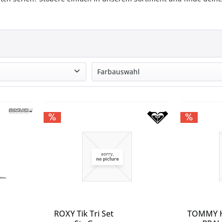
Farbauswahl
44.2
black/white
blau
braun
bunt
grau
lila
mehrfarbig
orange
pink
ROXY Tik Tri Set
TOMMY H