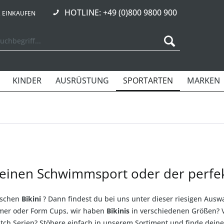
HOTLINE: +49 (0)800 9800 900
R EINKAUFEN
KINDER
AUSRÜSTUNG
SPORTARTEN
MARKEN
 deinen Schwimmsport oder der perfek
ischen
Bikini
? Dann findest du bei uns unter dieser riesigen Auswa
mer oder Form Cups, wir haben
Bikinis
in verschiedenen Größen? Vi
tch Serien? Stöbere einfach in unserem Sortiment und finde deine