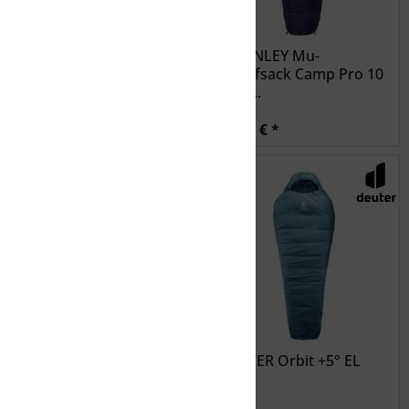
McKINLEY Mu-
McKINLEY Mu-
Schlafsack Camp Pro Ii 5
Schlafsack Camp Pro 10
- red...
- red...
39,99 € *
29,99 € *
SEA TO SUMMIT
DEUTER Orbit +5° EL
Comfort Blend Sleeping
Bag Liner...