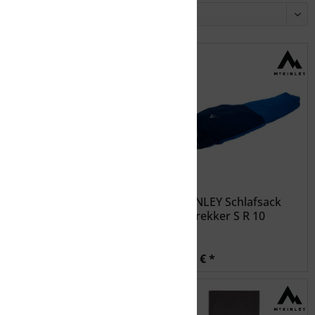
McKINLEY Mumien-
McKINLEY Schlafsack
Schlafsack ACTIVE 5
ack Trekker S R 10
27,99 € *
89,99 € *
39,99 € *