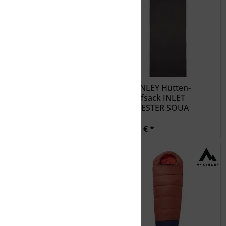
McKINLEY Decken-
McKINLEY Hütten-
Schlafs. Camp Comfort Ii
Schlafsack INLET
10 -...
POLYESTER SQUA
29,99 € *
19,99 € *