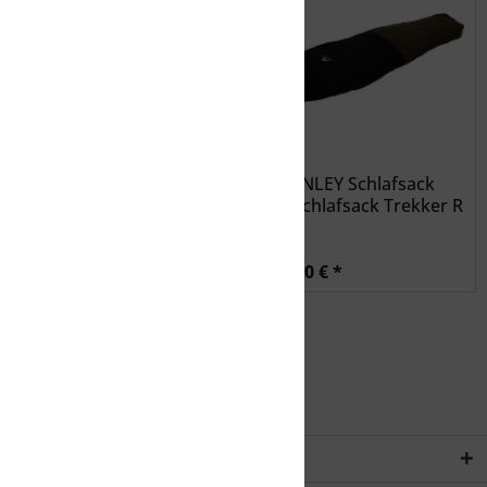
McKINLEY Ki.-Mu-
McKINLEY Schlafsack
Schlafsack Jr. Active Ii 10
Mu-Schlafsack Trekker R
-...
0 I
24,99 € *
109,00 € *
Service Hotline