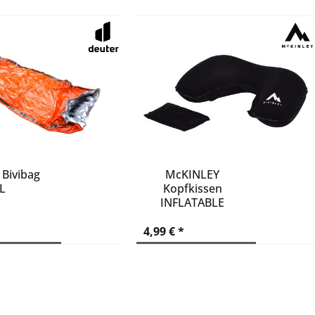
Bivibag
McKINLEY
L
Kopfkissen
INFLATABLE
HEADREST 050 -
4,99 € *