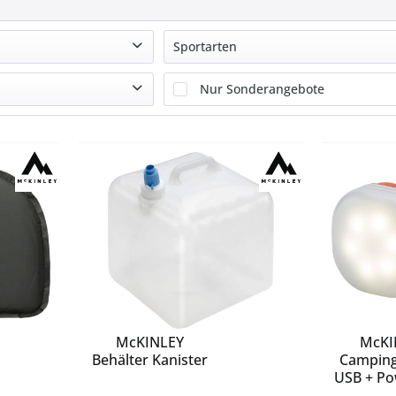
Sportarten
Camping
Nur Sonderangebote
McKINLEY
McKI
Behälter Kanister
Campin
USB + P