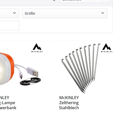
Größe
-
1
22
4
15
10
NLEY
McKINLEY
g-Lampe
Zelthering
owerbank
Stahlblech