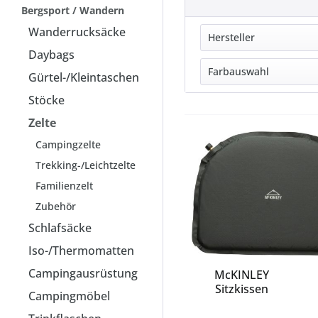
Bergsport / Wandern
Wanderrucksäcke
Hersteller
Daybags
DEUTER
Farbauswahl
Gürtel-/Kleintaschen
McKINLEY
Stöcke
blau
Play.Do!
Zelte
grau
grün
Campingzelte
mehrfarbig
Trekking-/Leichtzelte
orange
Familienzelt
pink
Zubehör
rot
Schlafsäcke
schwarz
Iso-/Thermomatten
silber
weiß
Campingausrüstung
McKINLEY
Sitzkissen
Campingmöbel