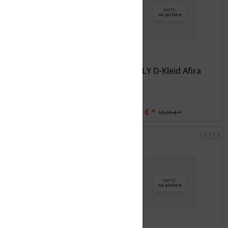
S
XL
XL/XX
XS
XS/S
ROXY FUNNEL OF LOVE J
FIREFLY D-Kleid Afira
WVDR
14,99 € *
14,99 € *
74,99 € *
19,99 € *