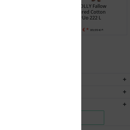
ROXY Damen Kleid
SEAFOLLY Fallow
POPULAR SONG WVDR
Textured Cotton
CoverUp 222 L
32,99 € *
27,00 € *
65,99 € *
89,99 € *
Service Hotline
Rechtliches
Shopservice