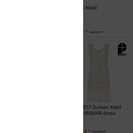
SEAFOLLY Sunflower
ZETEX Kleid
Ruffled Cover Up
54,99 € *
9,99 € *
79,99 € *
44,99 € *
PROTEST FELINE dress
PROTEST Damen Kleid
PRTMIRAMAR dress
19,99 € *
30,00 € *
39,99 € *
59,99 € *