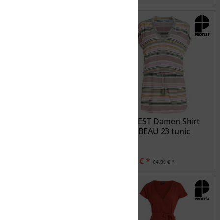
OLYMPIA Kleid
PROTEST Damen Shirt
PRTTIBEAU 23 tunic
22,50 € *
32,50 € *
44,99 € *
64,99 € *