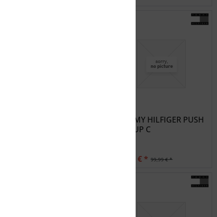
ROXY RO SE RB FB J
TOMMY HILFIGER PUSH
UP CUP C
34,99 € *
30,00 € *
69,99 € *
99,99 € *