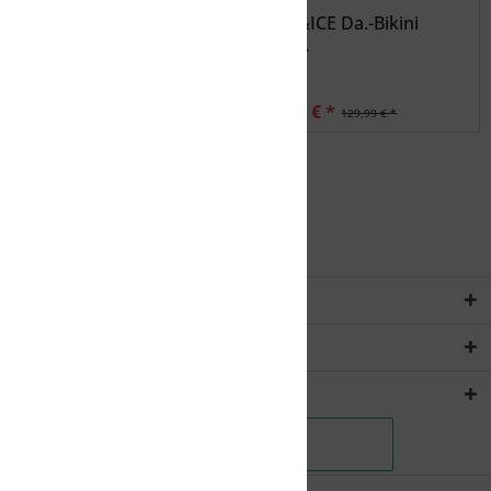
FIRE&ICE Da.-Bikini
FIRE&ICE Da.-Bikini
DORO
LORA
36,00 € *
39,00 € *
119,99 € *
129,99 € *
Service Hotline
Rechtliches
Shopservice