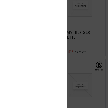
KOMPERDELL
TOMMY HILFIGER
Prot.Supereco Women
BRALETTE
2020
37,49 € *
27,00 € *
74,99 € *
89,99 € *