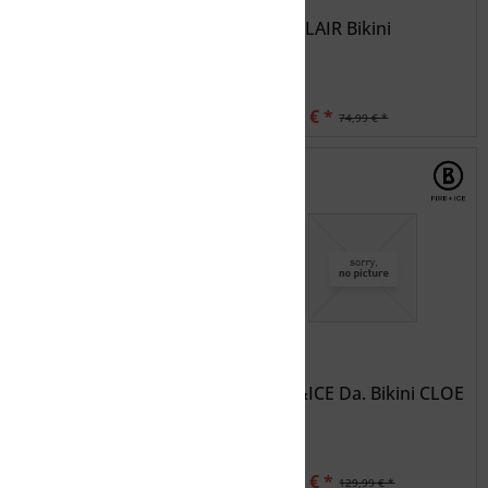
FIREFLY Damen Bikini D-
SUNFLAIR Bikini
Bikini Textra
19,99 € *
37,49 € *
34,99 € *
74,99 € *
FIRE&ICE Da. Bikini CLOE
FIRE&ICE Da. Bikini CLOE
36,00 € *
39,00 € *
119,99 € *
129,99 € *