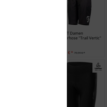
60
64
LÖFFLER Damen
SCOTT Damen
Radunterhose Elastic
Radlerhose "Trail Vertic"
47,99 € *
63,99 € *
59,99 € *
79,99 € *