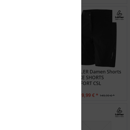
CMP Damen Bike-Shorts
LÖFFLER Damen Shorts
WOMAN BIKE SHORT
W BIKE SHORTS
PANT
COMFORT CSL
20,79 € *
ab 119,99 € *
25,99 € *
149,99 € *