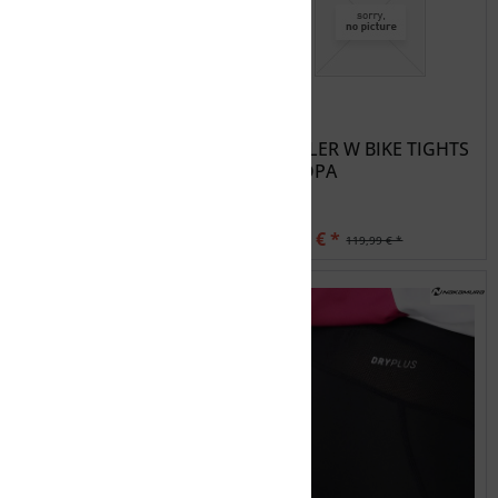
LÖFFLER Damen Shorts
LÖFFLER W BIKE TIGHTS
W BIKE SHORTS AERO
EUROPA
CSL
70,00 € *
60,00 € *
139,99 € *
119,99 € *