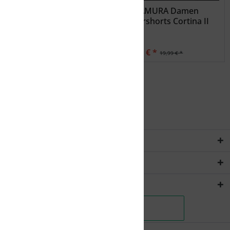
NAKAMURA Damen
NAKAMURA Damen
Caprihose Ibiza II
Boxershorts Cortina II
27,99 € *
15,99 € *
34,99 € *
19,99 € *
Service Hotline
Rechtliches
Shopservice