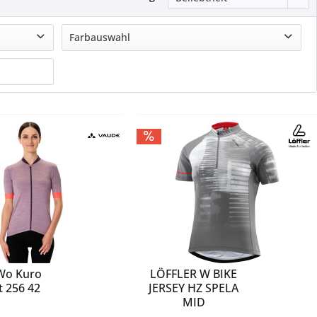
Farbauswahl
blau
braun
grau
grün
lila
mehrfarbig
orange
pink
rosa
rot
schwarz
Wo Kuro
LÖFFLER W BIKE
t 256 42
JERSEY HZ SPELA
MID