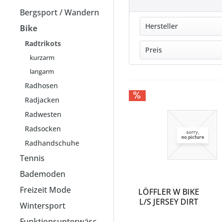
Bergsport / Wandern
Hersteller
Bike
Radtrikots
CMP
Preis
kurzarm
FOX
langarm
GONSO
von
20,99
Radhosen
LÖFFLER
Radjacken
NAKAMURA
ODLO
Radwesten
SCHÖFFEL
Radsocken
VAUDE
Radhandschuhe
ZIENER
Tennis
Bademoden
Freizeit Mode
LÖFFLER W BIKE
L/S JERSEY DIRT
Wintersport
Funktionsunterwäsche