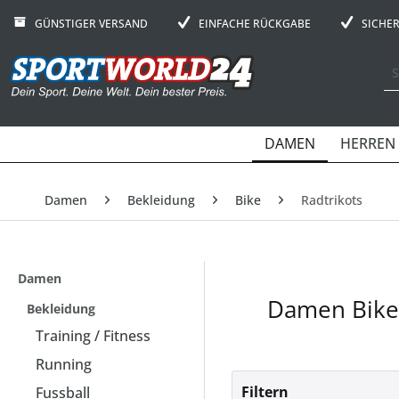
GÜNSTIGER VERSAND
EINFACHE RÜCKGABE
SICHE
DAMEN
HERREN
Damen
Bekleidung
Bike
Radtrikots
Damen
Damen Bike:
Bekleidung
Training / Fitness
Running
Filtern
Fussball