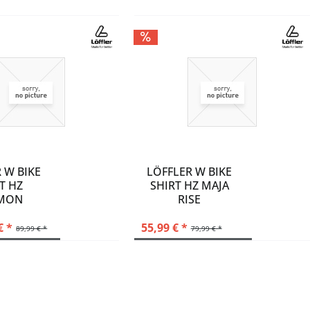
 W BIKE
LÖFFLER W BIKE
T HZ
SHIRT HZ MAJA
MON
RISE
€ *
55,99 € *
89,99 € *
79,99 € *