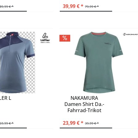
39,99 € *
89,99 € *
79,99 € *
LER L
NAKAMURA
Damen Shirt Da.-
Fahrrad-Trikot
Yanna W
23,99 € *
69,99 € *
39,99 € *