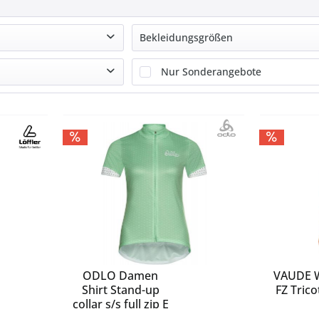
Bekleidungsgrößen
36
Nur Sonderangebote
38
40
 €
bis
87,99 €
42
44
46
48
50
ODLO Damen
VAUDE 
Shirt Stand-up
FZ Trico
collar s/s full zip E