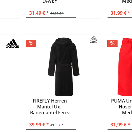
DAVEY
Med
52
beachshort
Bade
54
31,49 € *
31,99 € *
44,99 € *
56
58
60
L
M
S
XL
XXL
FIREFLY Herren
PUMA Un
Mantel Ux.-
- Hose
Bademantel Ferry
Med
II
Bade
39,99 € *
31,99 € *
49,99 € *