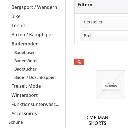
Filtern
Bergsport / Wandern
Bike
Hersteller
Tennis
Boxen / Kampfsport
ADIDAS
Preis
ARENA
Bademoden
BARTS
Badehosen
von
9,99 
CHAMPION
Bademäntel
CMP
Badetücher
ENERGETICS
Bade- / Duschkappen
fire&ice
Freizeit Mode
FIREFLY
NIKE SWIM
Wintersport
PROTEST
Funktionsunterwäsche
PUMA
Accessoires
QUIKSILVER
CMP MAN
Schuhe
SHORTS
TOMMY HILFIGER