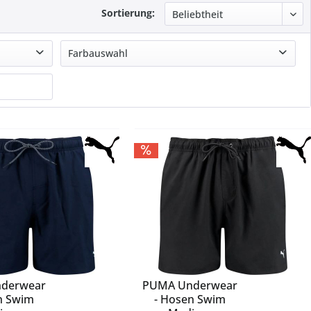
Sortierung:
Farbauswahl
44.2
aurink/white
black/white
blau
braun
broyal/white
bunt
cregrn/black/semspa
gelb
grau
grün
lila
derwear
PUMA Underwear
n Swim
- Hosen Swim
lucfuc/shared/pullim