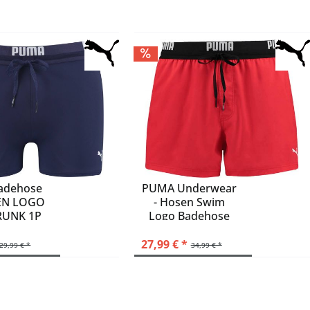
adehose
PUMA Underwear
EN LOGO
- Hosen Swim
RUNK 1P
Logo Badehose
001
27,99 € *
29,99 € *
34,99 € *