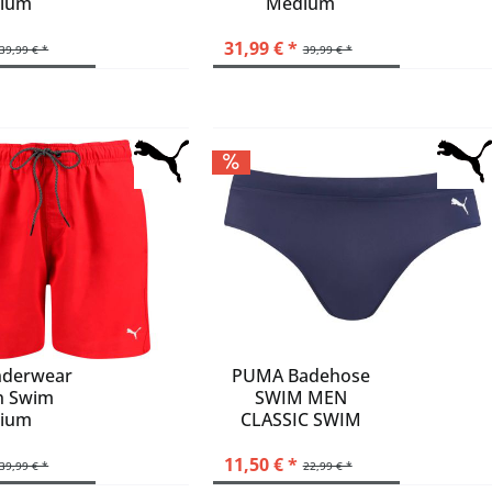
ium
Medium
luclem/black
hose
Badehose
mehrfarbig
31,99 € *
39,99 € *
39,99 € *
orange
pink
purrub/black
rot
schwarz
weiß
derwear
PUMA Badehose
n Swim
SWIM MEN
ium
CLASSIC SWIM
hose
BRIEF 1P
11,50 € *
39,99 € *
22,99 € *