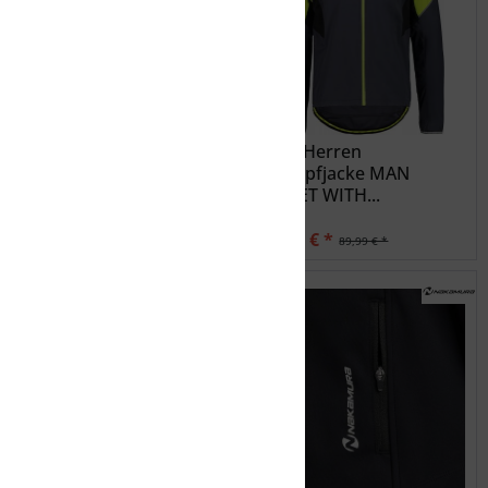
NAKAMURA Herren
CMP Herren
Funktionsjacke...
Schlupfjacke MAN
JACKET WITH...
50,00 € *
45,00 € *
99,99 € *
89,99 € *