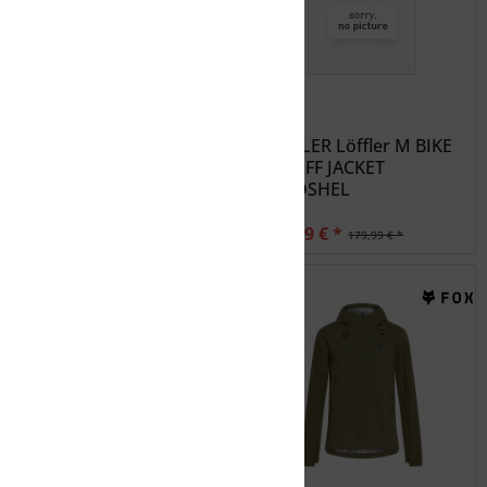
SCHÖFFEL Herren
LÖFFLER Löffler M BIKE
Funktionsjacke Jacket
ZIP-OFF JACKET
Style...
WINDSHEL
79,96 € *
143,99 € *
99,95 € *
179,99 € *