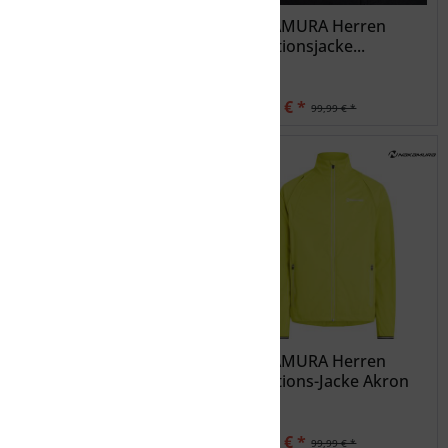
LÖFFLER Herren
NAKAMURA Herren
Funktionsjacke M BIKE
Funktionsjacke...
JACKET...
100,00 € *
50,00 € *
199,99 € *
99,99 € *
ZIENER NEDMUND
NAKAMURA Herren
jacket men
Funktions-Jacke Akron
III
69,99 € *
79,99 € *
99,99 € *
99,99 € *