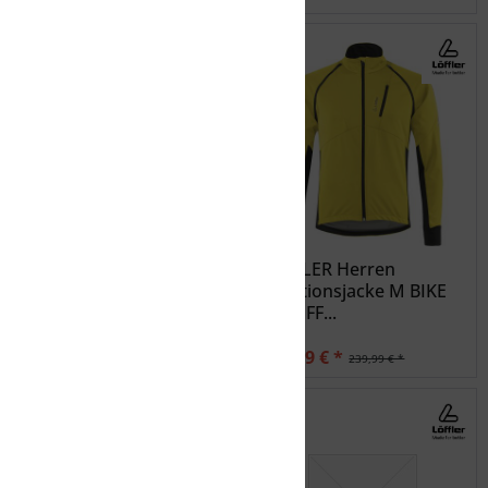
NAKAMURA Herren
LÖFFLER Herren
Funktions-Jacke Abbott
Funktionsjacke M BIKE
III
ZIP-OFF...
39,99 € *
167,99 € *
49,99 € *
239,99 € *