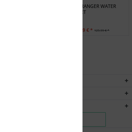
LÖFFLER Löffler M BIKE
FOX RANGER WATER
JACKET WINDSHELL
JACKET
103,99 € *
103,99 € *
129,99 € *
129,99 € *
Service Hotline
Rechtliches
Shopservice