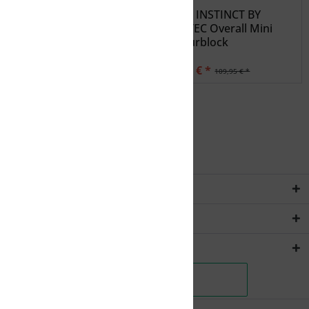
FIRST INSTINCT BY
FIRST INSTINCT BY
KILLTEC Overall Mini
KILLTEC Overall Mini
Colourblock
Colourblock
93,46 € *
93,46 € *
109,95 € *
109,95 € *
Service Hotline
Rechtliches
Shopservice