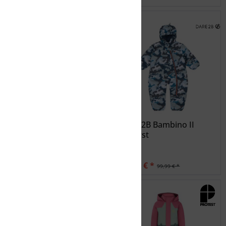
FIRST INSTINCT BY
DARE2B Bambino II
KILLTEC FISW 27 MNS
Snowst
ONPC
93,46 € *
50,00 € *
109,95 € *
99,99 € *