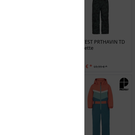
COLUMBIA Snuggly
PROTEST PRTHAVIN TD
Bunny Bunting
salopette
39,99 € *
34,99 € *
79,99 € *
69,99 € *