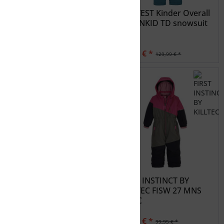
McKINLEY Kinder
PROTEST Kinder Overall
Overall Tiger II
PRTANKID TD snowsuit
41,99 € *
90,99 € *
59,99 € *
129,99 € *
NIKE NKN SWOOSH
FIRST INSTINCT BY
SNOWSUIT
KILLTEC FISW 27 MNS
ONPC
63,73 € *
84,96 € *
74,99 € *
99,95 € *