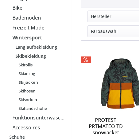
Bike
Hersteller
Bademoden
Freizeit Mode
CMP
Farbauswahl
Wintersport
DARE2B
blau
ICEPEAK
Langlaufbekleidung
braun
KILLTEC
Skibekleidung
bunt
McKINLEY
Skirollis
gelb
PROTEST
Skianzug
grau
QUIKSILVER
Skijacken
grün
REGATTA GREAT 
Skihosen
lila
REHALL
Skisocken
mehrfarbig
ROXY
Skihandschuhe
pink
SPYDER
Funktionsunterwäsche
rot
ZIENER
PROTEST
PRTMATEO TD
schwarz
Accessoires
snowjacket
silber
Schuhe