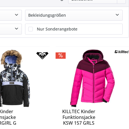
Bekleidungsgrößen
92
Nur Sonderangebote
98
104
110
116
128
140
152
164
176
Kinder
KILLTEC Kinder
nsjacke
Funktionsjacke
RGIRL G
KSW 157 GRLS
JT
SKI...