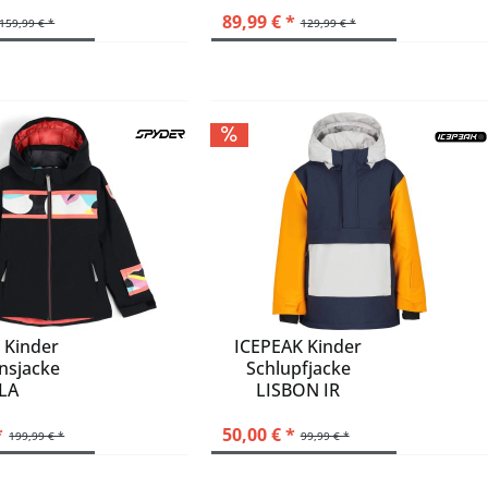
89,99 € *
159,99 € *
129,99 € *
 Kinder
ICEPEAK Kinder
nsjacke
Schlupfjacke
LA
LISBON JR
*
50,00 € *
199,99 € *
99,99 € *