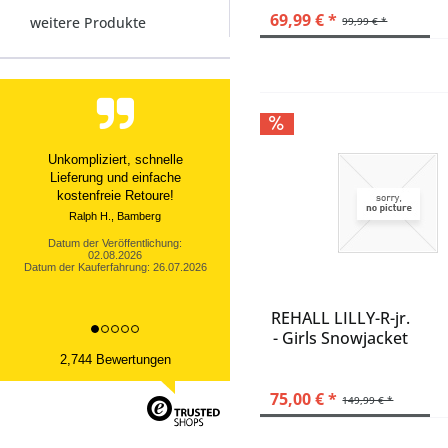
69,99 € *
weitere Produkte
99,99 € *
Ware sehr gut, schneller
Versand, bei mir hat alles
geklappt
Datum der Veröffentlichung:
02.08.2026
Datum der Kauferfahrung: 25.07.2026
REHALL LILLY-R-jr.
- Girls Snowjacket
2,744 Bewertungen
75,00 € *
149,99 € *