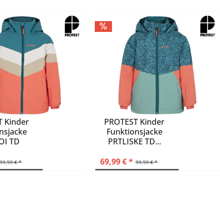
 Kinder
PROTEST Kinder
nsjacke
Funktionsjacke
OI TD
PRTLISKE TD...
acket
69,99 € *
99,99 € *
99,99 € *