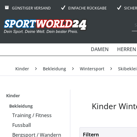
GÜNSTIGER VERSAND
EINFACHE RÜCKGABE
SICHE
DAMEN
HERREN
Kinder
Bekleidung
Wintersport
Skibekle
Kinder
Kinder Wint
Bekleidung
Training / Fitness
Fussball
Filtern
Bergsport / Wandern