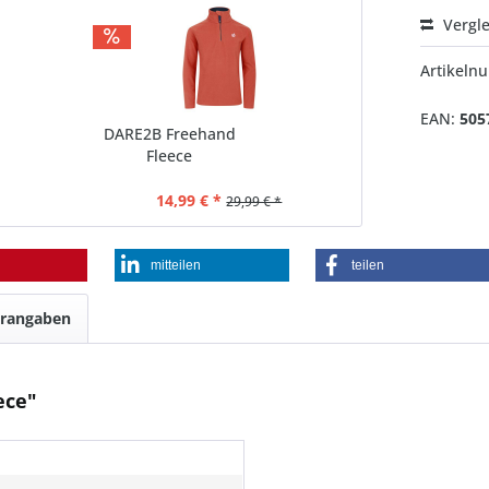
Vergl
Artikel
EAN:
505
DARE2B Freehand
Fleece
14,99 € *
29,99 € *
mitteilen
teilen
erangaben
ece"