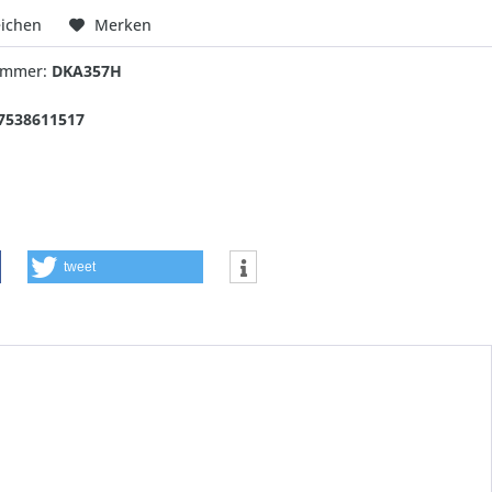
eichen
Merken
nummer:
DKA357H
7538611517
tweet