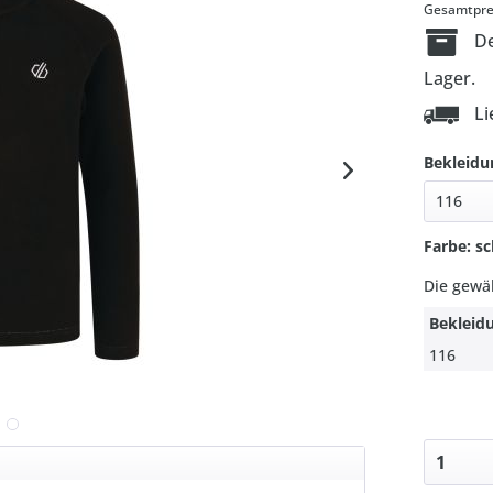
Gesamtprei
De
Lager.
Li
Bekleidu
Farbe: s
Die gewä
Bekleid
116