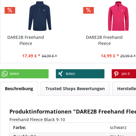
DARE2B Freehand
DARE2B Freehand
Fleece
Fleece
17,49 € *
14,99 € *
34,99 € *
29,99 € *
teilen
teilen
pin it
Beschreibung
Trusted Shops Bewertungen
Herstell
Produktinformationen "DARE2B Freehand Fle
Freehand Fleece Black 9-10
Farbe:
schwarz