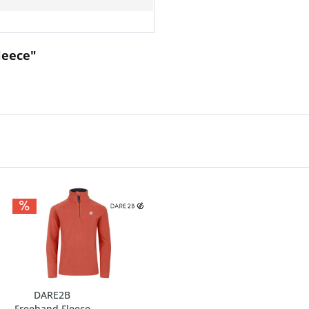
leece"
DARE2B
Freehand Fleece