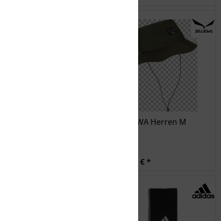
McKINLEY Ux.-Hut
SALEWA Herren M
Meland Aqb U -
anthracite
19,99 € *
49,99 € *