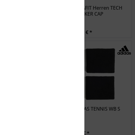
ADIDAS TENNIS WB S
DYNAFIT Herren TECH
TRUCKER CAP
9,99 € *
36,99 € *
BUFF Adventure Bucket
ADIDAS TENNIS WB S
Mütze
34,99 € *
9,99 € *