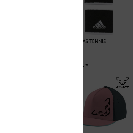
multivalue
pink
schwarz
weiß
white/black
McKINLEY Mütze Laui
ADIDAS TENNIS
12,99 € *
7,99 € *