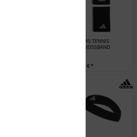
ADIDAS Tennis Wb L -
ADIDAS TENNIS
white/white/black
SCHWEISSBAND
12,99 € *
12,99 € *