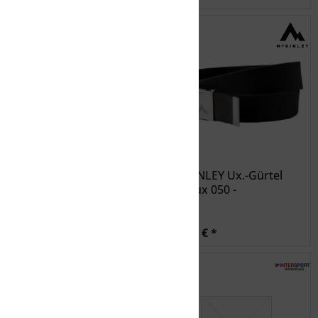
SALEWA RAINBOW BELT
McKINLEY Ux.-Gürtel
Zaki ux 050 -
20,99 € *
24,99 € *