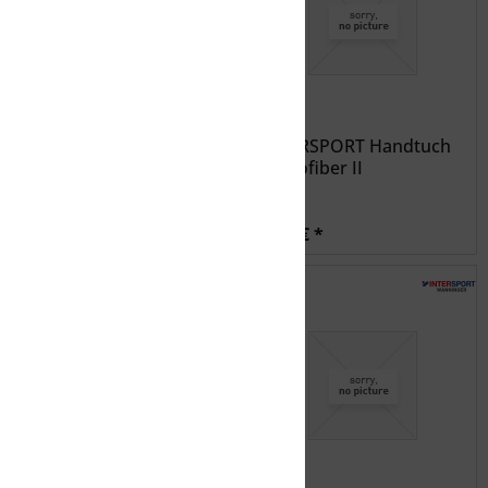
SCHÖFFEL Belt
INTERSPORT Handtuch
Lenzerheide1
Microfiber II
24,99 € *
5,99 € *