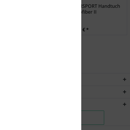
INTERSPORT Handtuch
INTERSPORT Handtuch
Microfiber II
Microfiber II
9,99 € *
11,99 € *
Service Hotline
Rechtliches
Shopservice